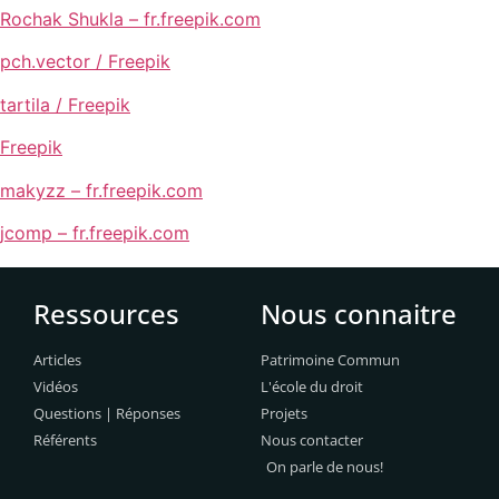
Rochak Shukla – fr.freepik.com
pch.vector / Freepik
tartila / Freepik
Freepik
makyzz – fr.freepik.com
jcomp – fr.freepik.com
Ressources
Nous connaitre
Articles
Patrimoine Commun
Vidéos
L'école du droit
Questions | Réponses
Projets
Référents
Nous contacter
On parle de nous!