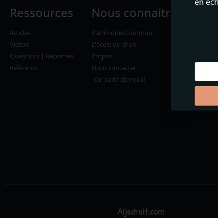
en éc
Ressources
Nous connaitre
Con
Articles
Patrimoine Commun
Devenir
Vidéos
L'école du droit
Créateu
Questions | Réponses
Projets
Faire u
Référents
Nous contacter
Mention
confiden
On parle de nous!