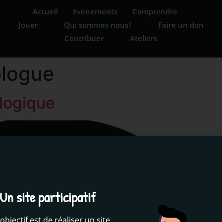
Accueil
Evènements
Comprendre
Jouer
Qui sommes nous?
Faire un don
Contribuer
Ateliers
logue
ologique
Un site participatif
objectif est de réaliser un site