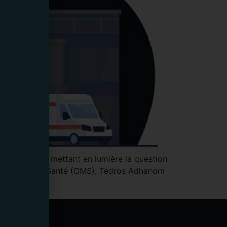
évisé de TF1, mettant en lumière la question
Mondiale de la Santé (OMS), Tedros Adhanom