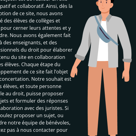
patif et collaboratif. Ainsi, dès la
tion de ce site, nous avons
ité des élèves de collèges et
 pour cerner leurs attentes et y
dre. Nous avons également fait
à des enseignants, et des
sionnels du droit pour élaborer
tenu du site en collaboration
es élèves. Chaque étape du
ppement de ce site fait l’objet
concertation. Notre souhait est
s élèves, et toute personne
le au droit, puisse proposer
 fait une prestation remarquée sur le plateau du journal tél
jets et formuler des réponses
par la chanson de STROMAE, le directeur de l’Organisation 
laboration avec des juristes. Si
r soulevé […]
oulez proposer un sujet, ou
dre notre équipe de bénévoles,
tez pas à nous contacter pour