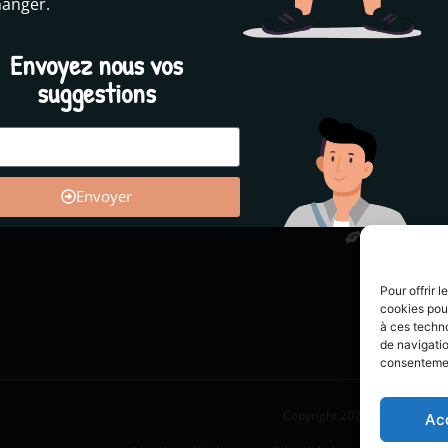
hanger.
tribuer
Nous suivre
Abonnez 
Envoyez nous vos
 bénévole
Instagram
suggestions
rs de contenus
Youtube
n don
Facebook
s légales et
Twitter
tialité
Envoyer
Votre adr
transmise
uniquemen
contenu é
désinscri
Pour offrir 
cookies pour
à ces techn
de navigatio
consentement
Copyright 2021-2025 © Tous d
Ac