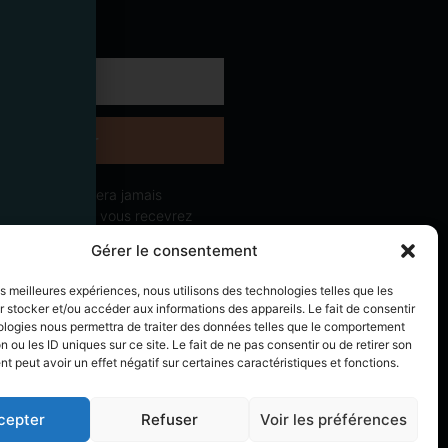
vous!
S'abonner
esse email ne sera jamais
s à des tiers et vous recevrez
t des informations en lien avec le
Gérer le consentement
ditorial du site. Vous pouvez vous
re à tout moment.
les meilleures expériences, nous utilisons des technologies telles que les
 stocker et/ou accéder aux informations des appareils. Le fait de consentir
ologies nous permettra de traiter des données telles que le comportement
n ou les ID uniques sur ce site. Le fait de ne pas consentir ou de retirer son
 peut avoir un effet négatif sur certaines caractéristiques et fonctions.
roits réservés. Design by Yanis Chauvel
cepter
Refuser
Voir les préférences