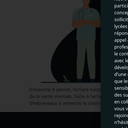
partici
concep
sollic
lycées
répon
appel 
profes
le con
avec l
dévelo
d’une 
que le
sensib
Dimanche 9 janvier, l’artiste belge STROMAE a
des su
de la santé mentale. Suite à l’echo suscité 
en col
Ghebreyesus a remercié le chanteur pour avoi
vous v
rejoin
n’hési