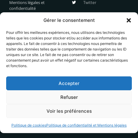
Mentions légales et
Twitter
confidentialité
Gérer le consentement
Abonnez vous!
Pour offrir les meilleures expériences, nous utilisons des technologies
telles que les cookies pour stocker et/ou accéder aux informations des
appareils. Le fait de consentir à ces technologies nous permettra de
traiter des données telles que le comportement de navigation ou les ID
uniques sur ce site. Le fait de ne pas consentir ou de retirer son
consentement peut avoir un effet négatif sur certaines caractéristiques
S'abonner
et fonctions.
Votre adresse email ne sera jamais transmises à des
Accepter
tiers et vous recevrez uniquement des informations en
lien avec le contenu éditorial du site. Vous pouvez
vous désinscrire à tout moment.
Refuser
Voir les préférences
Politique de cookies
Politique de confidentialité et Mentions légales
Copyright 2021-2025 © Tous droits réservés. Design by Yanis
Chauvel