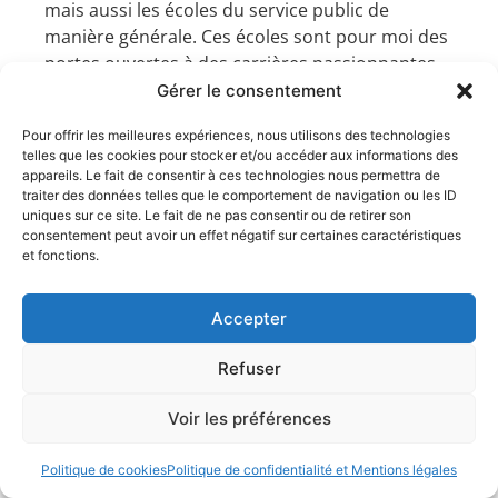
mais aussi les écoles du service public de
manière générale. Ces écoles sont pour moi des
portes ouvertes à des carrières passionnantes
que je souhaite mettre en valeur auprès des
Gérer le consentement
étudiants. Du côté des professionnels, je pense
Pour offrir les meilleures expériences, nous utilisons des technologies
à la société COUTOT ROEHRIG et AVOSTAGES qui
telles que les cookies pour stocker et/ou accéder aux informations des
sont présents à chaque édition. Chaque
appareils. Le fait de consentir à ces technologies nous permettra de
nouvelle JURIST DAY me permet de tisser des
traiter des données telles que le comportement de navigation ou les ID
uniques sur ce site. Le fait de ne pas consentir ou de retirer son
liens forts avec de nombreux partenaires et
consentement peut avoir un effet négatif sur certaines caractéristiques
professionnels. Aussi, l’événement accueille des
et fonctions.
professionnels-conférenciers, et je tiens à
notamment citer Maître Rémy DANDAN avocat
Accepter
au barreau de Lyon qui a toujours répondu
présent et donné de son temps pour
Refuser
l’événement.
Voir les préférences
Avez-vous d’autres
projets à venir ?
Politique de cookies
Politique de confidentialité et Mentions légales