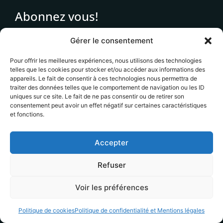
Abonnez vous!
Gérer le consentement
Pour offrir les meilleures expériences, nous utilisons des technologies
telles que les cookies pour stocker et/ou accéder aux informations des
S'abonner
appareils. Le fait de consentir à ces technologies nous permettra de
traiter des données telles que le comportement de navigation ou les ID
uniques sur ce site. Le fait de ne pas consentir ou de retirer son
Votre adresse email ne sera jamais transmises à des
consentement peut avoir un effet négatif sur certaines caractéristiques
tiers et vous recevrez uniquement des informations en
et fonctions.
lien avec le contenu éditorial du site. Vous pouvez
vous désinscrire à tout moment.
Accepter
Refuser
Voir les préférences
Copyright 2021-2025 © Tous droits réservés. Design by Yanis
Chauvel
Politique de cookies
Politique de confidentialité et Mentions légales
Mentions légales et confidentialité