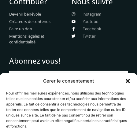
Contribuer
Nous suivre
Devenir bénévole
Instagram
Créateurs de contenus
Youtube
Faire un don
Facebook
Mentions légales et
Twitter
confidentialité
Abonnez vous!
Gérer le consentement
Pour offrir les meilleures expériences, nous utilisons des technologies
S'abonner
telles que les cookies pour stocker et/ou accéder aux informations des
appareils. Le fait de consentir à ces technologies nous permettra de
traiter des données telles que le comportement de navigation ou les ID
Votre adresse email ne sera jamais transmises à des
uniques sur ce site. Le fait de ne pas consentir ou de retirer son
tiers et vous recevrez uniquement des informations en
consentement peut avoir un effet négatif sur certaines caractéristiques
lien avec le contenu éditorial du site. Vous pouvez
et fonctions.
vous désinscrire à tout moment.