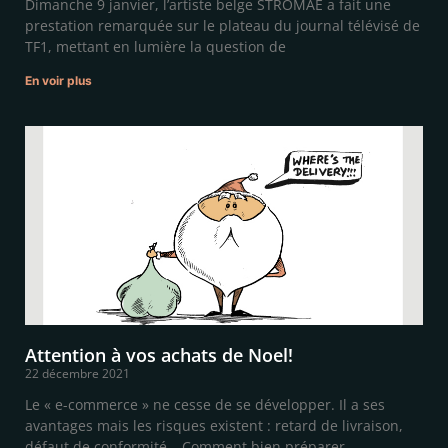
Dimanche 9 janvier, l’artiste belge STROMAE a fait une
prestation remarquée sur le plateau du journal télévisé de
TF1, mettant en lumière la question de
En voir plus
Attention à vos achats de Noel!
22 décembre 2021
Le « e-commerce » ne cesse de se développer. Il a ses
avantages mais les risques existent : retard de livraison,
défaut de conformité… Comment bien préparer