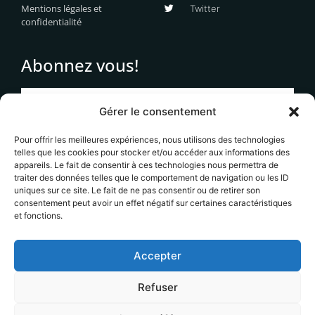
Mentions légales et
Twitter
confidentialité
Abonnez vous!
Gérer le consentement
Pour offrir les meilleures expériences, nous utilisons des technologies
S'abonner
telles que les cookies pour stocker et/ou accéder aux informations des
appareils. Le fait de consentir à ces technologies nous permettra de
traiter des données telles que le comportement de navigation ou les ID
Votre adresse email ne sera jamais transmises à des
uniques sur ce site. Le fait de ne pas consentir ou de retirer son
tiers et vous recevrez uniquement des informations en
consentement peut avoir un effet négatif sur certaines caractéristiques
lien avec le contenu éditorial du site. Vous pouvez
et fonctions.
vous désinscrire à tout moment.
Accepter
Refuser
Copyright 2021-2025 © Tous droits réservés. Design by Yanis